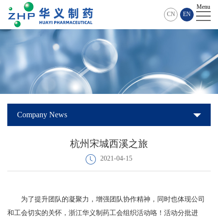
Menu
Home
CN
EN
About
Us
News
Investor
Relations
Products
Company News
and
R
杭州宋城西溪之旅
services
&
HR
2021-04-15
D
innovation
为了提升团队的凝聚力，增强团队协作精神，同时也体现公司
和工会切实的关怀，浙江华义制药工会组织活动咯！活动分批进