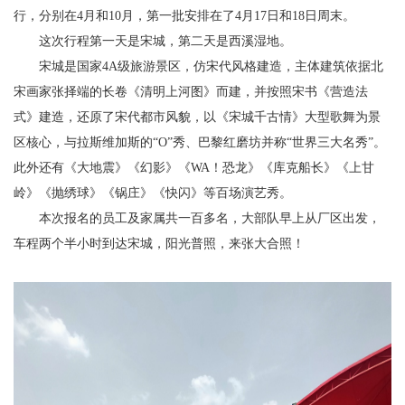
行，分别在4月和10月，第一批安排在了4月17日和18日周末。
这次行程第一天是宋城，第二天是西溪湿地。
宋城是国家4A级旅游景区，仿宋代风格建造，主体建筑依据北
宋画家张择端的长卷《清明上河图》而建，并按照宋书《营造法
式》建造，还原了宋代都市风貌，以《宋城千古情》大型歌舞为景
区核心，与拉斯维加斯的“O”秀、巴黎红磨坊并称“世界三大名秀”。
此外还有《大地震》《幻影》《WA！恐龙》《库克船长》《上甘
岭》《抛绣球》《锅庄》《快闪》等百场演艺秀。
本次报名的员工及家属共一百多名，大部队早上从厂区出发，
车程两个半小时到达宋城，阳光普照，来张大合照！