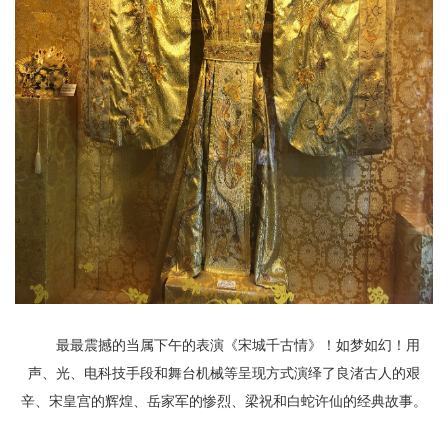
最最震撼的当属下午的表演《宋城千古情》！如梦如幻！用
声、光、电科技手段和舞台机械等呈现方式演绎了良渚古人的艰
辛、宋皇宫的辉煌、岳家军的惨烈、梁祝和白蛇许仙的经典故事。