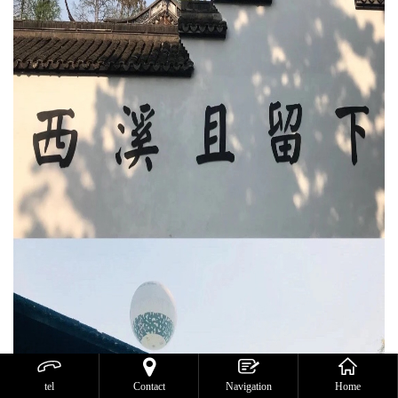



tel
Contact
Navigation
Home