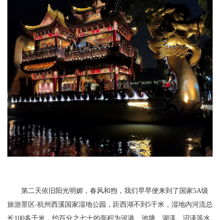
第二天依旧阳光明媚，春风和煦，我们早早便来到了国家5A级
旅游景区-杭州西溪国家湿地公园，距西湖不到5千米，湿地内河流总
长100多千米，约百分之七十的面积为河港、池塘、湖漾、沼泽等水