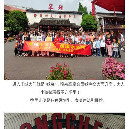
进入宋城大门就是“喊泉”，喷泉高度会因喊声变大而升高，大人
小孩都玩得不亦乐乎！
往里走便是各种风情街、表演建筑和展馆。