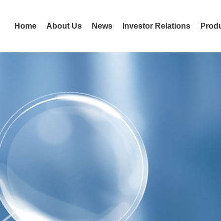
Home
About Us
News
Investor Relations
Produ