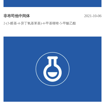
非布司他中间体
2021-10-06
2-(3-醛基-4-异丁氧基苯基)-4-甲基噻唑-5-甲酸乙酯