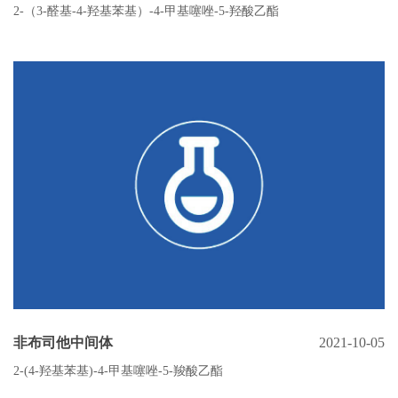
2-（3-醛基-4-羟基苯基）-4-甲基噻唑-5-羟酸乙酯
非布司他中间体
2021-10-05
2-(4-羟基苯基)-4-甲基噻唑-5-羧酸乙酯