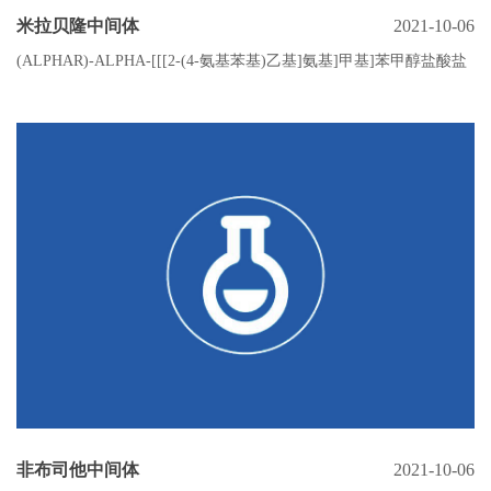
米拉贝隆中间体
2021-10-06
(ALPHAR)-ALPHA-[[[2-(4-氨基苯基)乙基]氨基]甲基]苯甲醇盐酸盐
非布司他中间体
2021-10-06